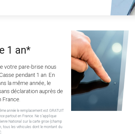
e 1 an*
e votre pare-brise nous
 Casse pendant 1 an. En
ans la même année, le
sans déclaration auprès de
n France.
même année le remplacement est GRATUIT
nce partout en France. Ne s'applique
enre National sur la carte grise (champ
an, tous les véhicules dont le montant du
C.