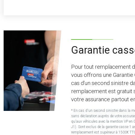
Garantie cass
Pour tout remplacement d
vous offrons une Garantie
cas d'un second sinistre d
remplacement est gratuit 
votre assurance partout e
* En cas d'un second sinistre dans la 
sans déclaration auprès de votre assura
qu'aux véhicules avec la mention VP en G
J1). Sont exclus de la garantie casse 1 
remplacement est supérieur à 1500€ TT