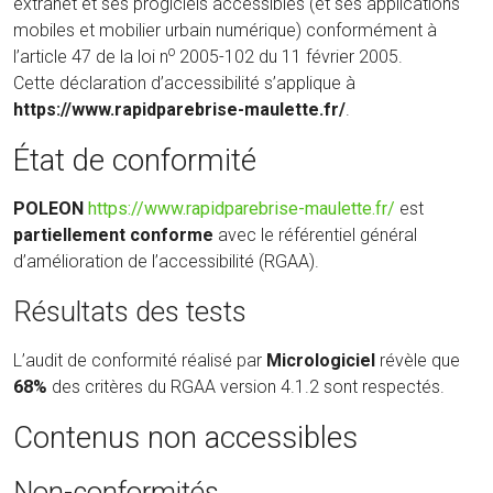
extranet et ses progiciels accessibles (et ses applications
mobiles et mobilier urbain numérique) conformément à
o
l’article 47 de la loi n
2005-102 du 11 février 2005.
Cette déclaration d’accessibilité s’applique à
https://www.rapidparebrise-maulette.fr/
.
État de conformité
(nouvelle
POLEON
https://www.rapidparebrise-maulette.fr/
est
fenêtre)
partiellement conforme
avec le référentiel général
d’amélioration de l’accessibilité (RGAA).
Résultats des tests
L’audit de conformité réalisé par
Micrologiciel
révèle que
68%
des critères du RGAA version 4.1.2 sont respectés.
Contenus non accessibles
Non-conformités