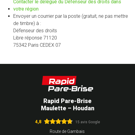
fenêtre)
Contacter le délégué du Défenseur des droits dans
(nouvelle
votre région
fenêtre)
Envoyer un courrier par la poste (gratuit, ne pas mettre
de timbre) à :
Défenseur des droits
Libre réponse 71120
75342 Paris CEDEX 07
Rapid Pare-Brise
Maulette – Houdan
4,8
15 avis Google
Route de Gambais