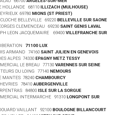
 PALAU 66700
ARGELES-SUR-MER
 DE HOLLANDE 68110
ILLIZACH (MULHOUSE)
HEYRIEUX 69780
MIONS (ST PRIEST)
LA CLOCHE BELLEVILLE 69220
BELLEVILLE SUR SAONE
 GEORGES CLEMENCEAU 69230
SAINT GENIS LAVAL
OSEPH LEON JACQUEMAIRE 69400
VILLEFRANCHE SUR
 LIBERATION
71100 LUX
LOUIS ARMAND 74160
SAINT JULIEN EN GENEVOIS
 DES ALPES 74330
EPAGNY METZ TESSY
MMERCIAL LE BREAU 77130
VARENNES SUR SEINE
AUTEURS DU LOING 77140
NEMOURS
DE MANTES 78240
CHAMBOURCY
 CHEVRIES 78410
AUBERGENVILLE
CARPENTRAS 84800
ISLE SUR LA SORGUE
OMMERCIAL INTERMARCHE 91310
LONGPONT SUR
 EDOUARD VAILLANT 92100
BOULOGNE BILLANCOURT