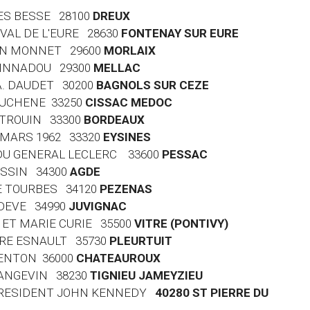
GES BESSE 28100
DREUX
 VAL DE L'EURE 28630
FONTENAY SUR EURE
EAN MONNET 29600
MORLAIX
RVINNADOU 29300
MELLAC
 A. DAUDET 30200
BAGNOLS SUR CEZE
EAUCHENE 33250
CISSAC MEDOC
Y TROUIN 33300
BORDEAUX
9 MARS 1962 33320
EYSINES
E DU GENERAL LECLERC 33600
PESSAC
ASSIN 34300
AGDE
DE TOURBES 34120
PEZENAS
ODEVE 34990
JUVIGNAC
E ET MARIE CURIE 35500
VITRE (PONTIVY)
RTRE ESNAULT 35730
PLEURTUIT
GENTON 36000
CHATEAUROUX
 LANGEVIN 38230
TIGNIEU JAMEYZIEU
U PRESIDENT JOHN KENNEDY
40280 ST PIERRE DU