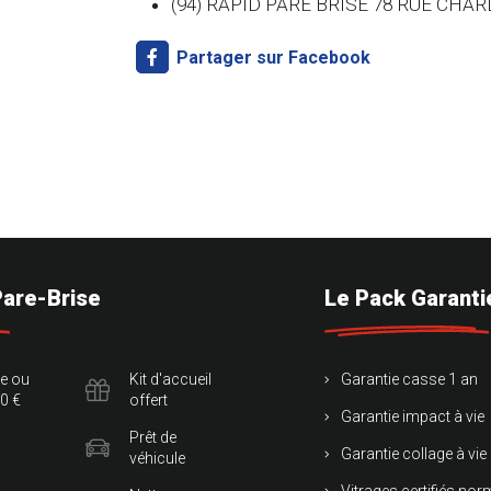
(94) RAPID PARE BRISE 78 RUE CHA
Partager sur Facebook
Pare-Brise
Le Pack Garanti
te ou
Kit d'accueil
Garantie casse 1 an
0 €
offert
Garantie impact à vie
Prêt de
Garantie collage à vie
véhicule