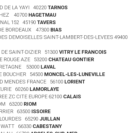
RD DE LA YAYI 40220
TARNOS
RTHEZ 40700
HAGETMAU
ONAL 152 45190
TAVERS
E DE BORDEAUX 47300
BIAS
 DES DEMOISELLES SAINT-LAMBERT-DES-LEVEES 49400
G DE SAINT-DIZIER 51300
VITRY LE FRANCOIS
RE ROUGE AZE 53200
CHATEAU GONTIER
 BRETAGNE 53000
LAVAL
ENE BOUCHER 54500
MONCEL-LES-LUNEVILLE
ARD MENDES FRANCE 56100
LORIENT
EURIE 60260
LAMORLAYE
RREE ZC CITE EUROPE 62100
CALAIS
IOM 63200
RIOM
ERRIER 63500
ISSOIRE
E LOURDES 65290
JUILLAN
ES WATT 66330
CABESTANY