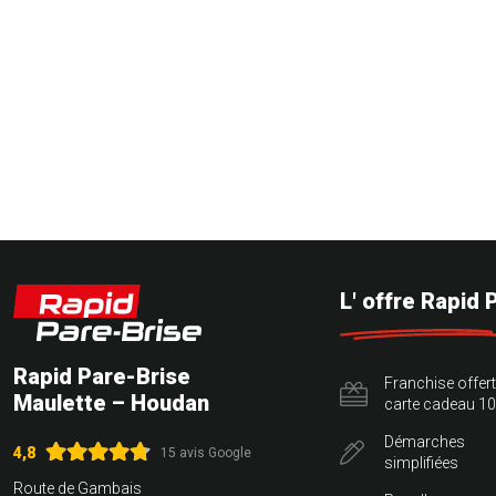
L' offre Rapid 
Rapid Pare-Brise
Franchise offer
Maulette – Houdan
carte cadeau 10
Démarches
4,8
15 avis Google
simplifiées
Route de Gambais