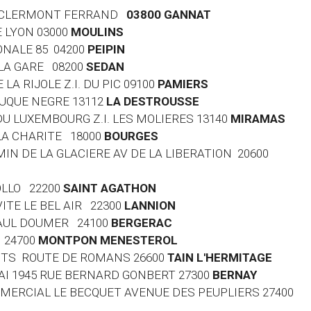
DE CLERMONT FERRAND
03800 GANNAT
E LYON 03000
MOULINS
ONALE 85 04200
PEIPIN
E LA GARE 08200
SEDAN
 LA RIJOLE Z.I. DU PIC 09100
PAMIERS
OUQUE NEGRE 13112
LA DESTROUSSE
 DU LUXEMBOURG Z.I. LES MOLIERES 13140
MIRAMAS
 LA CHARITE 18000
BOURGES
MIN DE LA GLACIERE AV DE LA LIBERATION 20600
HOLLO 22200
SAINT AGATHON
VITE LE BEL AIR 22300
LANNION
 PAUL DOUMER 24100
BERGERAC
 24700
MONTPON MENESTEROL
 LOTS ROUTE DE ROMANS 26600
TAIN L'HERMITAGE
 MAI 1945 RUE BERNARD GONBERT 27300
BERNAY
MMERCIAL LE BECQUET AVENUE DES PEUPLIERS 27400