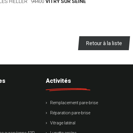
RLES HELLER 94400
VITRY SUR SEINE
Retour à la liste
es
Activités
Remplacement pare-brise
Réparation pare-brise
Vitrage latéral