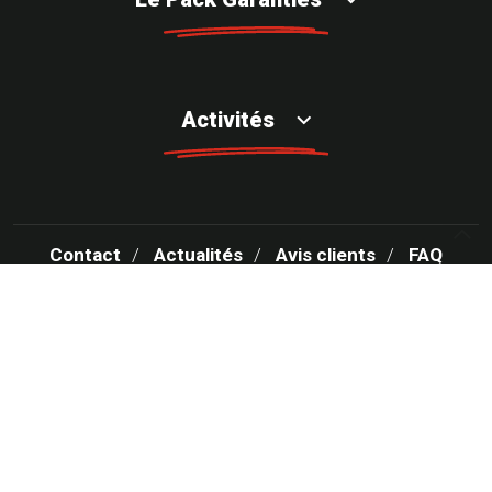
Activités
Contact
Actualités
Avis clients
FAQ
Votre centre Rapid Pare-Brise recrute
Rapidparebrise.fr
Roady.fr
MENTIONS LÉGALES
CONDITIONS GÉNÉRALES D’UTILISATION – CGU
POLITIQUE DE PROTECTION DES DONNÉES PERSONNELLES
POLITIQUE DES COOKIES
GESTION DES COOKIES